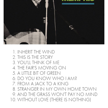
INHERIT THE WIND
THIS IS THE STORY
YOU'LL THINK OF ME
THE FAIR'S MOVING ON
A LITTLE BIT OF GREEN
DO YOU KNOW WHO I AM?
FROM A JACK TO A KING
STRANGER IN MY OWN HOME TOWN
AND THE GRASS WON'T PAY NO MIND
WITHOUT LOVE (THERE IS NOTHING)