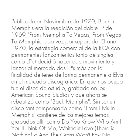
Publicado en Noviembre de 1970, Back In
Memphis era la reedición del doble LP de
1969 "From Memphis To Vegas, From Vegas
To Memphis, esta vez por separado. El año
1970, la estrategia comercial de la RCA con
permanentes lanzamientos tanto de singles
como LP's) decidió hacer este movimiento y
lanzar al mercado dos LP's más con la
finalidad de tener de forma permanente a Elvis
en el mercado discográfico. En que nos ocupa
fue el disco de estudio, grabado en los
American Sound Studios y que ahora se
rebautizó como "Back Memphis". Sin ser un
disco tant compensado como "From Elvis In
Memphis" contiene de los mejores temas
grabados allí, como Do You Know Who Am I,
You'll Think Of Me, Whithout Love (There is
Nothing) o And The Grass Won't Pay No